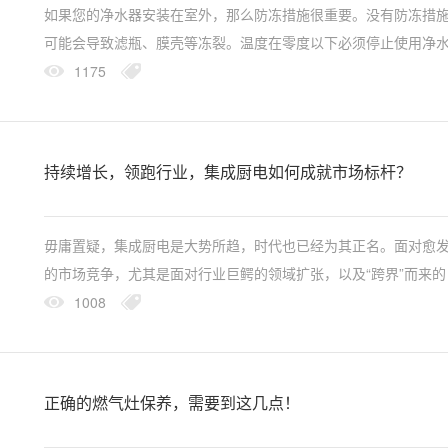
如果您的净水器安装在室外，那么防冻措施很重要。没有防冻措
可能会导致滤瓶、膜壳等冻裂。温度在零度以下必须停止使用净
由于水在凝固过程体积会膨胀，如果结冰，直接导致净水器所有
1175
路、滤瓶、膜壳等...
持续增长，领跑行业，集成厨电如何成就市场标杆？
毋庸置疑，集成厨电是大势所趋，时代也已经为其正名。面对愈
的市场竞争，尤其是面对行业巨鳄的领域扩张，以及“跨界”而来的
挑战，业内企业更必须时刻做好战略规划，从而确保自身品牌的
1008
安，进而推动...
正确的燃气灶保养，需要到这几点！