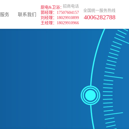
招商电话
厨电&卫浴：
全国统一服务热线
郭经理：17507604157
服务
联系我们
4006282788
刘经理：18029910899
王经理：18029910966