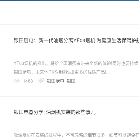
银田厨电：新一代油烟分离YF03烟机 为健康生活保驾护
YF03烟机的推出，将给全国消费者带来全新的体验!同时也要持续
银田厨电，未来他们将持续推出更多的优质产品!...
1488
银田厨电
银田
银田电器分享| 油烟机安装的那些事儿
吸油烟机在安装的过程中，不可忽略的细节很多，细节可以避免