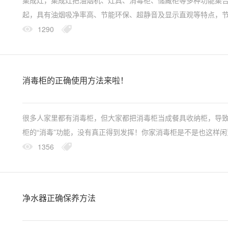
集成灶，集成灶把油烟机、灶具、消毒柜、储藏柜等多种功能集
起，具有油烟吸净率高、节能环保、超静音及显示直观等特点，
空间、费用以及人力操作流程。这些可以说是集成灶的“标配”了！
1290
银田集成灶能...
消毒柜的正确使用方法来啦！
很多人家里都有消毒柜，但大家都把消毒柜当成餐具收纳柜，导
柜的“消毒”功能，没有真正得到发挥！你家消毒柜是不是也这样闲
呢？人们的健康生活与餐具卫生息息相关，餐具消毒可以让饮食
1356
全，特别是最近...
净水器正确保养方法