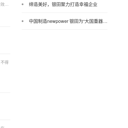
缔造美好，银田聚力打造幸福企业
用效
中国制造newpower 银田为“大国重器”助力
，不得