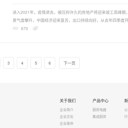
进入2021年，疫情退去，被压抑许久的房地产将迎来竣工高峰期
景气度攀升，中国经济迎来复苏，出口持续向好，从去年四季度
费者信心指数提升……在此背景下，中国厨房电器产业将呈现怎
670
展趋势？...
3
4
5
6
下一页
关于我们
产品中心
企业简介
厨房电器
公
企业文化
集成厨房
行
企业使命