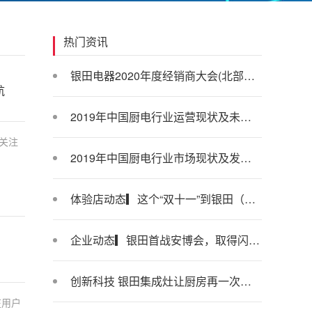
热门资讯
银田电器2020年度经销商大会(北部场)火热举办
航
2019年中国厨电行业运营现状及未来发展空间分析
关注
2019年中国厨电行业市场现状及发展趋势分析 将朝着绿色智能、节能环保方向转型
体验店动态▎这个“双十一”到银田（徐闻）体验店，愿你长长“99”
企业动态▎银田首战安博会，取得闪亮好成绩！
创新科技 银田集成灶让厨房再一次升级
在用户