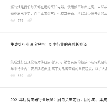
燃气灶是我们每天都在用的烹饪电器，使用频率如此之高，自然
题也层出不穷，而且本来燃气灶也有其寿命。所以减少燃气灶的
题和延长使用寿命是我们该考虑的方向。...
779
集成灶行业深度报告：厨电行业的高成长赛道
集成灶行业规模相对传统厨电较小，销售费用的投放不及传统厨
年来行业内主要品牌逐步提 高了对品牌营销的重视程度，以扩大
知名度，借由先发优势逐步形成行业壁垒。从行业内主 要品牌的
859
销活动来看...