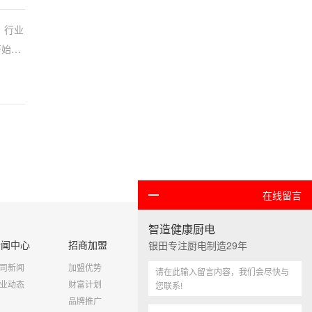
，行业
开始消
样的发
在线留言
智造健康厨电
新闻中心
招商加盟
客户服务
联系我们
银田专注厨电制造29年
司新闻
加盟优势
售后服务
联系我们
业动态
财富计划
在线留言
品牌推广