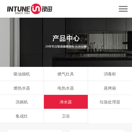
吸油烟机
燃气灶具
消毒柜
燃热水器
电热水器
蒸烤箱
洗碗机
净水器
垃圾处理器
集成灶
卫浴