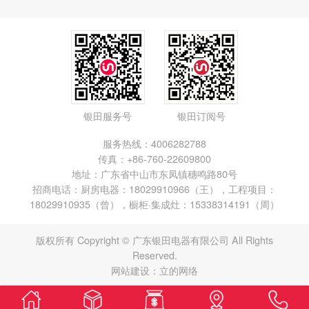
银田服务号
银田订阅号
服务热线：4006282788
传真：+86-760-22609800
地址：广东省中山市东凤镇穗鸣路80号
招商电话：厨房电器：18029910966（王），工程项目：
18029910935（曾），橱柜·集成灶：15338314191（周）
版权所有 Copyright © 广东银田电器有限公司 All Rights
Reserved.
网站建设：
立的网络